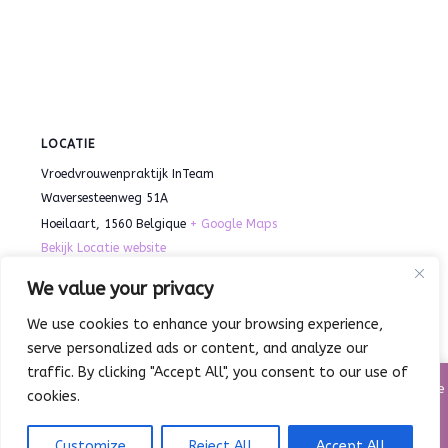
LOCATIE
Vroedvrouwenpraktijk InTeam
Waversesteenweg 51A
Hoeilaart
,
1560
Belgique
+ Google Maps
Bekijk Locatie website
We value your privacy
Zomerstage 2 – Art Lab:
Zomerstage 1 –
We use cookies to enhance your browsing experience,
KleurenKnallers!
Experimenteeratelier
serve personalized ads or content, and analyze our
traffic. By clicking "Accept All", you consent to our use of
Cre@teljee heeft het huisreglement aangepast. Voortaan moet de
cookies.
infofiche voor elk kind en elke stage opnieuw worden ingevuld,
zodat digitale fiscale fiches correct kunnen worden opgemaakt.
Customize
Reject All
Accept All