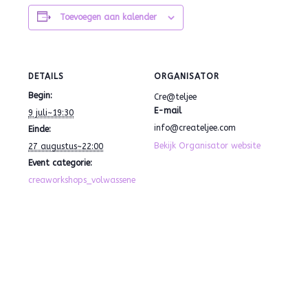
Toevoegen aan kalender
DETAILS
ORGANISATOR
Begin:
Cre@teljee
E-mail
9 juli~19:30
info@createljee.com
Einde:
Bekijk Organisator website
27 augustus~22:00
Event categorie:
creaworkshops_volwassene