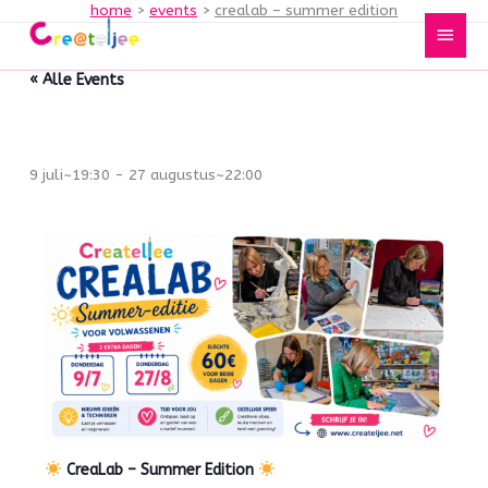
home
events
crealab – summer edition
Spring
Hoof
naar
de
« Alle Events
inhoud
CreaLab – Summer Edition
9 juli~19:30
-
27 augustus~22:00
CreaLab – Summer Edition