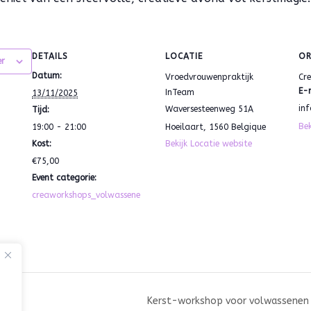
DETAILS
LOCATIE
OR
er
Datum:
Vroedvrouwenpraktijk
Cr
E-
InTeam
13/11/2025
in
Waversesteenweg 51A
Tijd:
Bek
19:00 - 21:00
Hoeilaart
,
1560
Belgique
Kost:
Bekijk Locatie website
€75,00
Event categorie:
creaworkshops_volwassene
Kerst-workshop voor volwassenen 