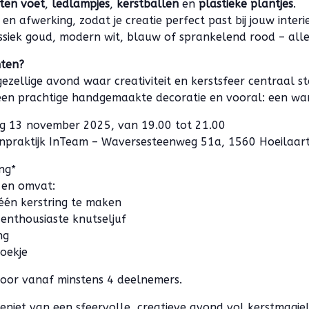
ten voet
,
ledlampjes
,
kerstballen
en
plastieke plantjes
.
 en afwerking, zodat je creatie perfect past bij jouw interie
ssiek goud, modern wit, blauw of sprankelend rood – alle
hten?
zellige avond waar creativiteit en kerstsfeer centraal s
 een prachtige handgemaakte decoratie en vooral: een w
 13 november 2025, van 19.00 tot 21.00
praktijk InTeam – Waversesteenweg 51a, 1560 Hoeilaar
ng*
k en omvat:
één kerstring te maken
 enthousiaste knutseljuf
ng
koekje
oor vanaf minstens 4 deelnemers.
 geniet van een sfeervolle, creatieve avond vol kerstmagie