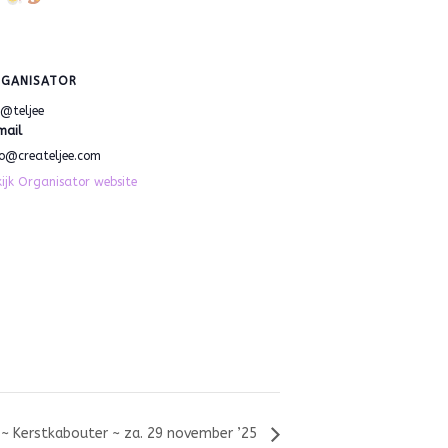
GANISATOR
e@teljee
mail
fo@createljee.com
ijk Organisator website
~ Kerstkabouter ~ za. 29 november ’25