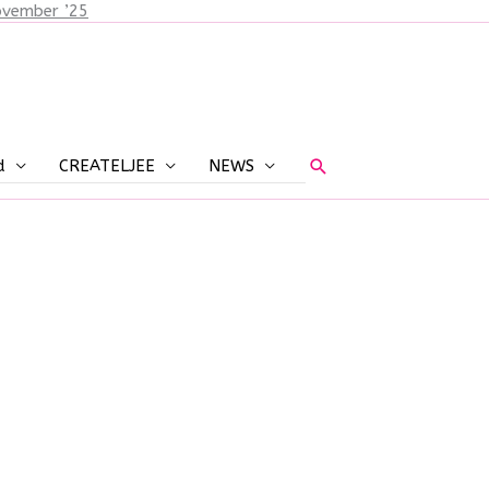
ovember ’25
Zoeken
d
CREATELJEE
NEWS
ring ~ do. 13