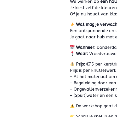
We werken op
een hou
Je kiest zelf de kleuren
Of je nu houdt van kla
Wat mag je verwac
Een ontspannende en ge
Je gaat naar huis met
Wanneer:
Donderdag
Waar:
Vroedvrouwen
Prijs:
€75 per kerstri
Prijs is per knutselwer
– Al het materiaal om 
– Begeleiding door een
– Ongevallenverzekeri
– (Spuit)water en een 
De workshop gaat d
Schrijf je snel in en