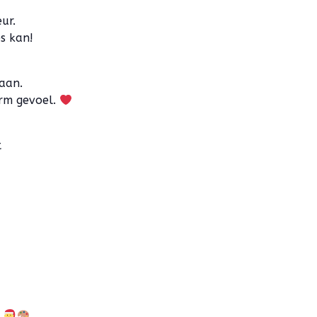
ur.
s kan!
taan.
arm gevoel.
t
!