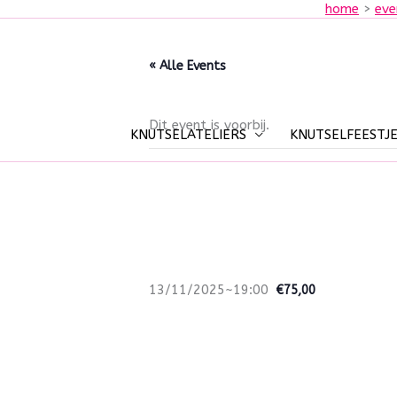
home
eve
Spring
naar
de
« Alle Events
inhoud
Dit event is voorbij.
KNUTSELATELIERS
KNUTSELFEESTJE
Kerst-workshop 
november ’25
13/11/2025~19:00
€75,00