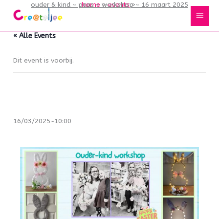
ouder & kind ~ paas – workshop ~ 16 maart 2025
home
events
Spring
Hoof
naar
de
« Alle Events
inhoud
Dit event is voorbij.
Ouder & kind ~ Paas – workshop ~ 16
maart 2025
16/03/2025~10:00