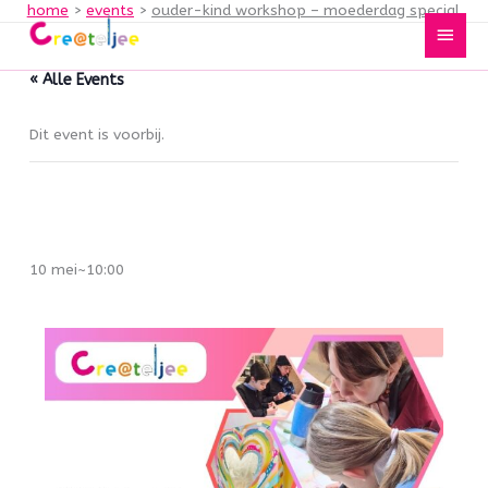
home
events
ouder-kind workshop – moederdag special
Spring
Hoof
naar
de
« Alle Events
inhoud
Dit event is voorbij.
Ouder-Kind Workshop – Moederdag
special
10 mei~10:00