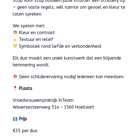
Stap voor stap bouwen jullie intuïtief een schilderij op
— geen vaste regels, wél ruimte om gevoel en kleur te
laten spreken.
We spelen met:
Kleur en contrast
Textuur en reliëf
Symboliek rond liefde en verbondenheid
Elk duo maakt een uniek kunstwerk dat een blijvende
herinnering wordt.
Geen schilderervaring nodig! Iedereen kan meedoen.
Plaats
Vroedvrouwenpraktijk InTeam
Waversesteenweg 51a – 1560 Hoeilaart
Prijs
€35 per duo