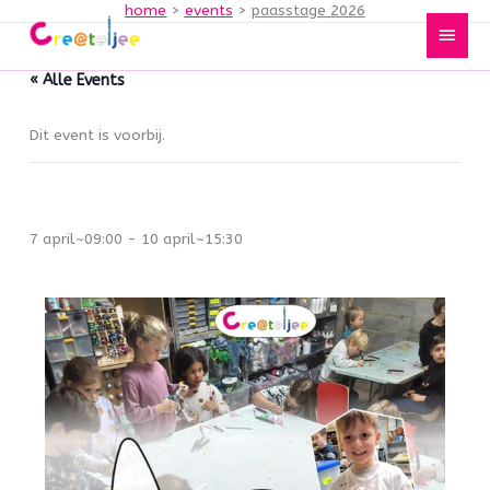
home
events
paasstage 2026
Spring
Hoof
naar
de
« Alle Events
inhoud
Dit event is voorbij.
Paasstage 2026
7 april~09:00
-
10 april~15:30