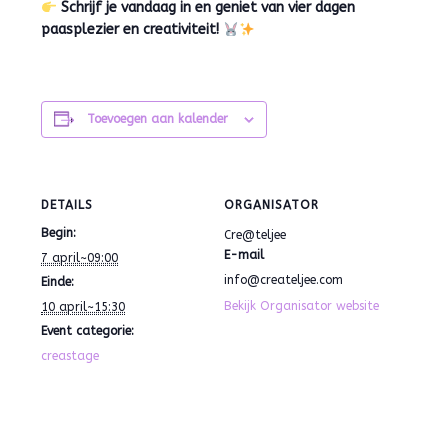
Schrijf je vandaag in en geniet van vier dagen
paasplezier en creativiteit!
Toevoegen aan kalender
DETAILS
ORGANISATOR
Begin:
Cre@teljee
E-mail
7 april~09:00
info@createljee.com
Einde:
Bekijk Organisator website
10 april~15:30
Event categorie:
creastage