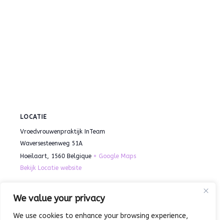
LOCATIE
Vroedvrouwenpraktijk InTeam
Waversesteenweg 51A
Hoeilaart
,
1560
Belgique
+ Google Maps
Bekijk Locatie website
We value your privacy
Epoxy Window Art – Workshop
Creaworkshop voor volwassenen ~
Mixed Media Abstract Paint – 2 april ’26
voor Volwassenen – 23 april 2026
We use cookies to enhance your browsing experience,