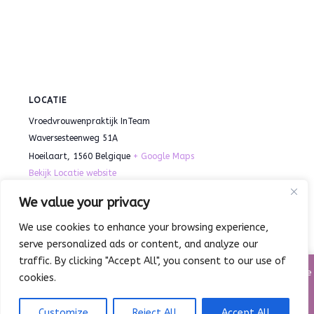
LOCATIE
Vroedvrouwenpraktijk InTeam
Waversesteenweg 51A
Hoeilaart
,
1560
Belgique
+ Google Maps
Bekijk Locatie website
We value your privacy
Mini Kinusaiga Art –
Zomerstage 4 – Het
We use cookies to enhance your browsing experience,
Droomatelier
volwassenenworkshop
serve personalized ads or content, and analyze our
traffic. By clicking "Accept All", you consent to our use of
Cre@teljee heeft het huisreglement aangepast. Voortaan moet de
cookies.
infofiche voor elk kind en elke stage opnieuw worden ingevuld,
zodat digitale fiscale fiches correct kunnen worden opgemaakt.
Customize
Reject All
Accept All