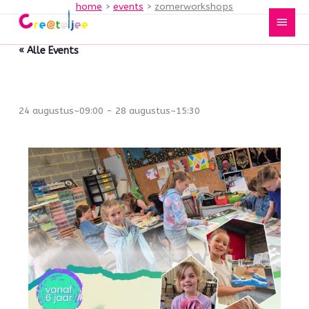
home
events
zomerworkshops
Spring
Hoof
naar
de
« Alle Events
inhoud
Zomerworkshops
24 augustus~09:00
-
28 augustus~15:30