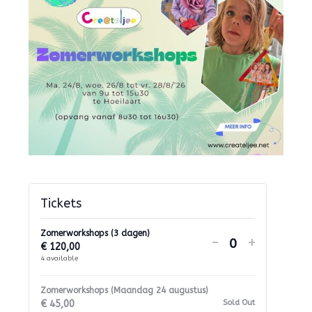
Tickets
Zomerworkshops (3 dagen)
Decrease
Increase
-
+
€
120,00
Quantity
ticket
ticket
4
available
quantity
quantit
Zomerworkshops (Maandag 24 augustus)
for
for
€
45,00
Sold Out