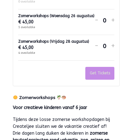
Zomerworks
Zomerw
0
available
(3
(3
Zomerworkshops (Woensdag 26 augustus)
Decrease
Increase
-
+
dagen)
dagen)
€
45,00
Quantity
ticket
ticket
1
available
quantity
quantit
Zomerworkshops (Vrijdag 28 augustus)
Decrease
Increase
-
+
for
for
€
45,00
Quantity
ticket
ticket
Zomerworks
Zomerw
4
available
quantity
quantit
(Woensdag
(Woens
for
for
26
26
Get Tickets
Zomerworks
Zomerw
augustus)
augustu
(Vrijdag
(Vrijdag
28
28
Zomerworkshops
augustus)
augustu
Voor creatieve kinderen vanaf 6 jaar
Tijdens deze losse zomerse workshopdagen bij
Createljee sluiten we de vakantie creatief af!
Drie dagen lang duiken de kinderen in
zomerse