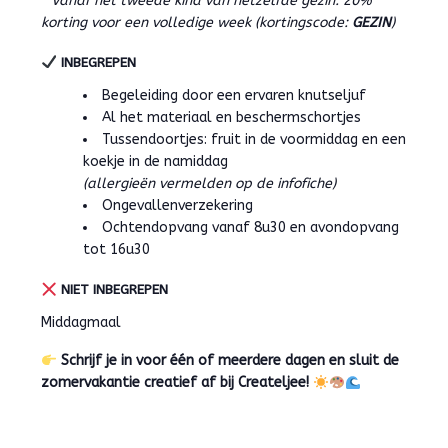
* Vanaf het tweede kind van hetzelfde gezin: 20%
korting voor een volledige week (kortingscode:
GEZIN
)
INBEGREPEN
Begeleiding door een ervaren knutseljuf
Al het materiaal en beschermschortjes
Tussendoortjes: fruit in de voormiddag en een
koekje in de namiddag
(allergieën vermelden op de infofiche)
Ongevallenverzekering
Ochtendopvang vanaf 8u30 en avondopvang
tot 16u30
NIET INBEGREPEN
Middagmaal
Schrijf je in voor één of meerdere dagen en sluit de
zomervakantie creatief af bij Createljee!