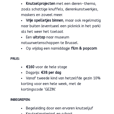
Knutselprojecten
met een dieren-thema,
zoals schattige knuffels, dierenkunstwerkjes,
maskers en zoveel meer.
Vrije spelletjes binnen
, maar ook regelmatig
naar buiten (eventueel een picknick in het park)
als het weer het toelaat
Een
uitstap
naar museum
natuurwetenschappen te Brussel.
Op vrijdag een namiddagje
film & popcorn
PRIJS:
€160
voor de hele stage
Dagprijs:
€38 per dag
Vanaf tweede kind van hetzelfde gezin 10%
korting voor een hele week, met de
kortingscode ‘GEZIN’.
INBEGREPEN:
Begeleiding door een ervaren knutseljuf
Knutselmateriaal en schort