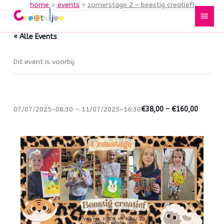
home
events
zomerstage 2 – beestig creatief!
Spring
Hoof
naar
de
« Alle Events
inhoud
Dit event is voorbij.
Zomerstage 2 – Beestig creatief!
07/07/2025~08:30
-
11/07/2025~16:30
€38,00 – €160,00