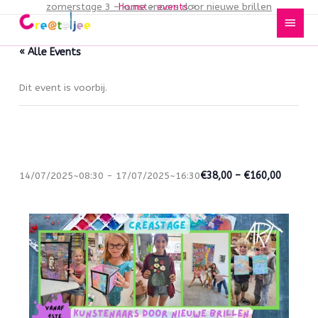
zomerstage 3 – kunstenaars door nieuwe brillen
home
events
Spring
Hoof
naar
de
« Alle Events
inhoud
Dit event is voorbij.
Zomerstage 3 – Kunstenaars door
nieuwe brillen
14/07/2025~08:30
-
17/07/2025~16:30
€38,00 – €160,00