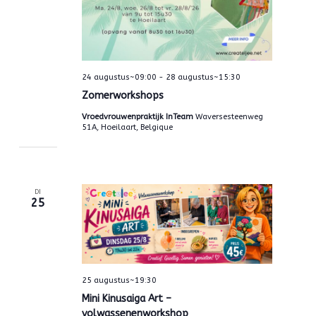
24 augustus~09:00
-
28 augustus~15:30
Zomerworkshops
Vroedvrouwenpraktijk InTeam
Waversesteenweg
51A, Hoeilaart, Belgique
DI
25
25 augustus~19:30
Mini Kinusaiga Art –
volwassenenworkshop