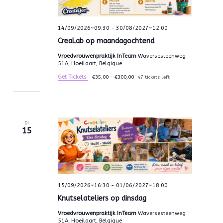
14/09/2026~09:30
-
30/08/2027~12:00
CreaLab op maandagochtend
Vroedvrouwenpraktijk InTeam
Waversesteenweg
51A, Hoeilaart, Belgique
Get Tickets
€35,00 – €300,00
47 tickets left
DI
15
15/09/2026~16:30
-
01/06/2027~18:00
Knutselateliers op dinsdag
Vroedvrouwenpraktijk InTeam
Waversesteenweg
51A, Hoeilaart, Belgique