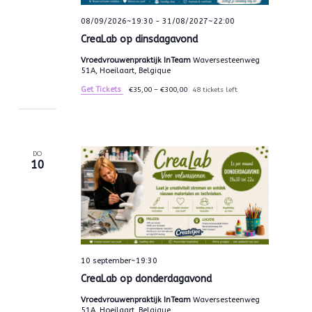
08/09/2026~19:30
-
31/08/2027~22:00
CreaLab op dinsdagavond
Vroedvrouwenpraktijk InTeam
Waversesteenweg
51A, Hoeilaart, Belgique
Get Tickets
€35,00 – €300,00
48 tickets left
DO
10
10 september~19:30
CreaLab op donderdagavond
Vroedvrouwenpraktijk InTeam
Waversesteenweg
51A, Hoeilaart, Belgique