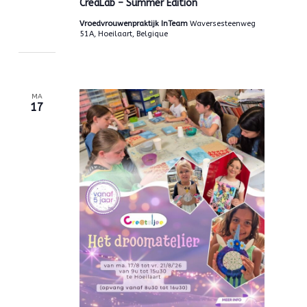
CreaLab – Summer Edition
Vroedvrouwenpraktijk InTeam
Waversesteenweg
51A, Hoeilaart, Belgique
MA
17