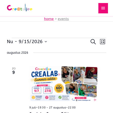
Spring
Hoof
naar
de
home
events
inhoud
Events
Events
Zoeken
Event
Nu
 - 
9/15/2026
Lijst
Search
weerg
Selecteer
augustus 2026
and
naviga
een
Views
datum.
Navigation
ZO
9
9 juli~19:30
-
27 augustus~22:00