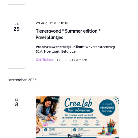
29 augustus~18:30
ZA
29
Tieneravond * Summer edition *
Parelplantjes
Vroedvrouwenpraktijk InTeam
Waversesteenweg
51A, Hoeilaart, Belgique
Get Tickets
€25,00
5 tickets left
september 2026
DI
8